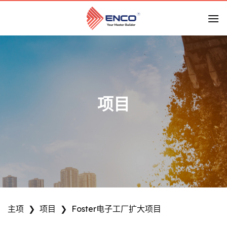
跳
到
内
容
项目
主项
❯
项目
❯
Foster电子工厂扩大项目