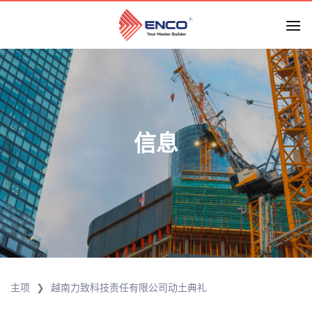
跳
到
内
容
信息
主项
❯
越南力致科技责任有限公司动土典礼