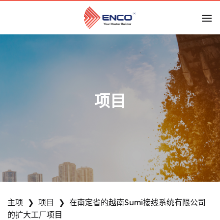
跳
到
内
容
项目
主项
❯
项目
❯
在南定省的越南Sumi接线系统有限公司
的扩大工厂项目