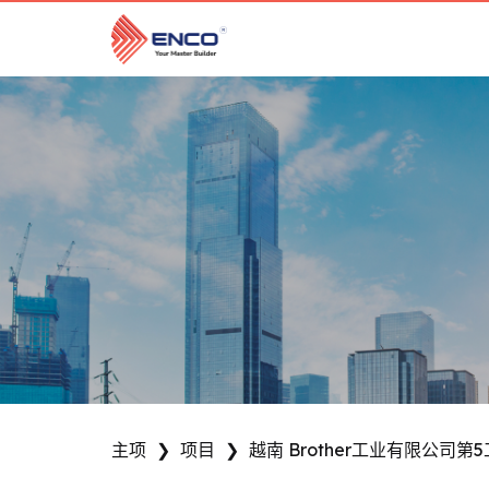
跳
到
内
容
主项
❯
项目
❯
越南 Brother工业有限公司第