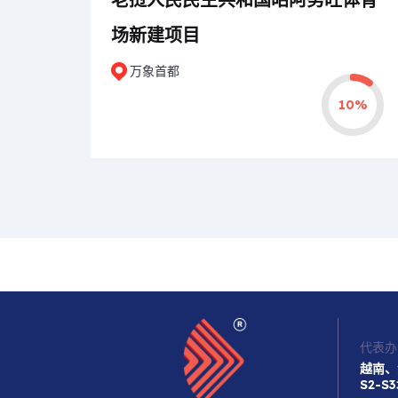
场新建项目
万象首都
10%
代表办
越南、
S2-S