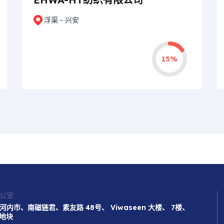
浮渠 - 兴安
15%
公室:
河内市、南磁链君、素友路 48号、 Viwaseen 大楼、 7楼、
3地块