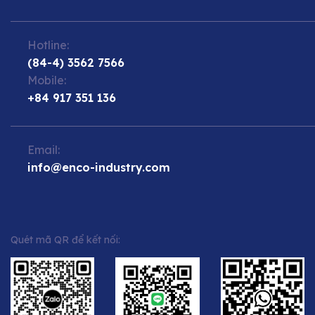
Hotline:
(84-4) 3562 7566
Mobile:
+84 917 351 136
Email:
info@enco-industry.com
Quét mã QR để kết nối: