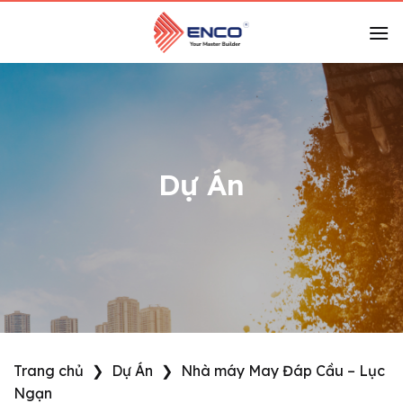
Skip
to
content
Dự Án
Trang chủ
❯
Dự Án
❯
Nhà máy May Đáp Cầu – Lục
Ngạn