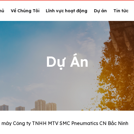
hủ
Về Chúng Tôi
Lĩnh vực hoạt động
Dự án
Tin tức
Dự Án
à máy Công ty TNHH MTV SMC Pneumatics CN Bắc Ninh