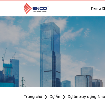
Skip
to
Trang C
content
Trang chủ
❯
Dự Án
❯
Dự án xây dựng Nh