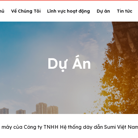
hủ
Về Chúng Tôi
Lĩnh vực hoạt động
Dự án
Tin tức
Dự Án
 máy của Công ty TNHH Hệ thống dây dẫn Sumi Việt Nam