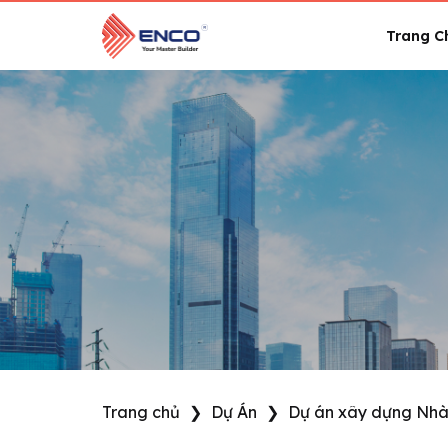
Skip
to
Trang C
content
Trang chủ
❯
Dự Án
❯
Dự án xây dựng Nhà