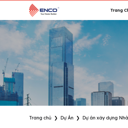
Skip
to
Trang C
content
Trang chủ
❯
Dự Án
❯
Dự án xây dựng Nhà