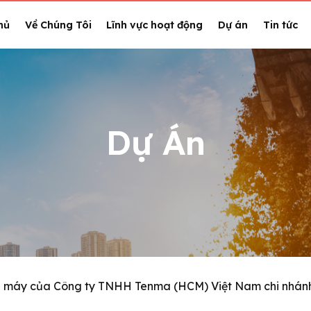
hủ
Về Chúng Tôi
Lĩnh vực hoạt động
Dự án
Tin tức
Dự Án
 máy của Công ty TNHH Tenma (HCM) Việt Nam chi nhán