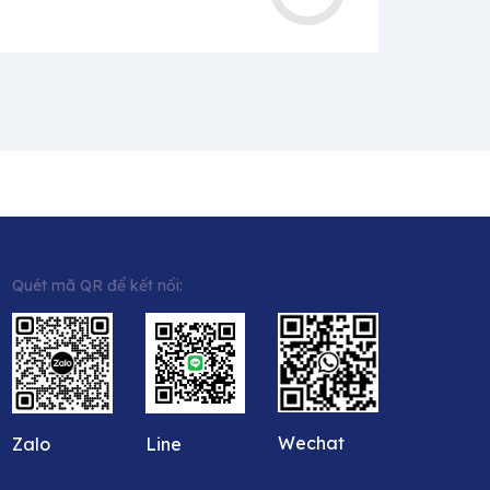
Quét mã QR để kết nối:
Wechat
Zalo
Line