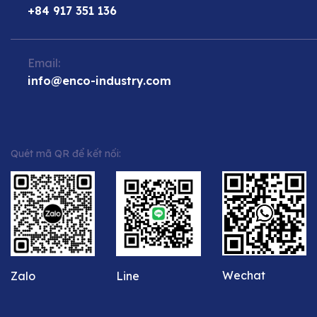
+84 917 351 136
Email:
info@enco-industry.com
Quét mã QR để kết nối:
Wechat
Zalo
Line