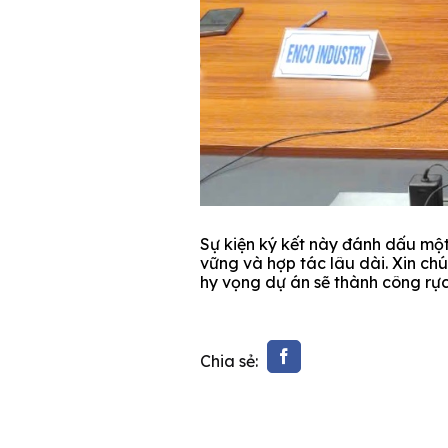
Sự kiện ký kết này đánh dấu một 
vững và hợp tác lâu dài. Xin ch
hy vọng dự án sẽ thành công rực 
Chia sẻ: