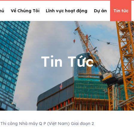
hủ
Về Chúng Tôi
Lĩnh vực hoạt động
Dự án
Tin tức
Tin Tức
à Thi công Nhà máy Q P (Việt Nam) Giai đoạn 2