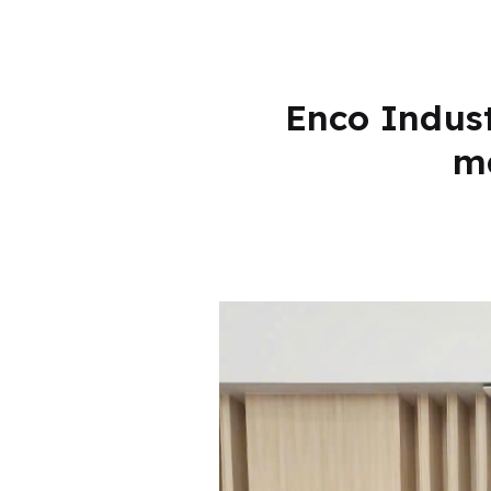
Enco Indust
má