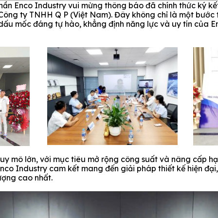
ần Enco Industry vui mừng thông báo đã chính thức ký kế
Công ty TNHH Q P (Việt Nam). Đây không chỉ là một bước t
dấu mốc đáng tự hào, khẳng định năng lực và uy tín của En
uy mô lớn, với mục tiêu mở rộng công suất và nâng cấp hạ
nco Industry cam kết mang đến giải pháp thiết kế hiện đại
ượng cao nhất.