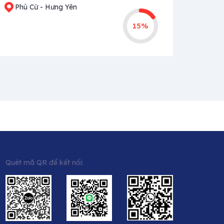
Phù Cừ - Hưng Yên
15%
Quét mã QR để kết nối: