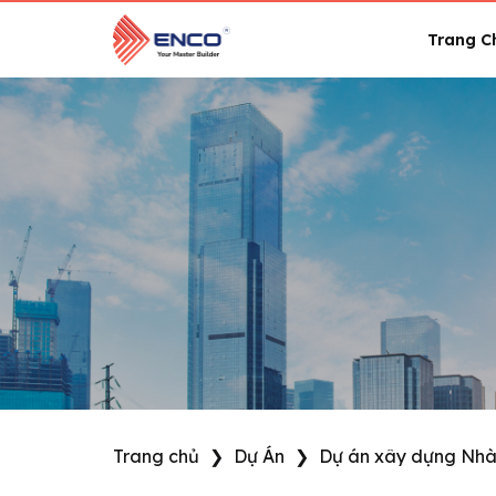
Skip
to
Trang C
content
Trang chủ
❯
Dự Án
❯
Dự án xây dựng Nhà