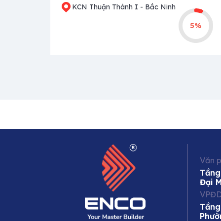
KCN Thuận Thành I - Bắc Ninh
5%
Văn p
Tầng
Đại 
VPĐD
Tầng
Phườ