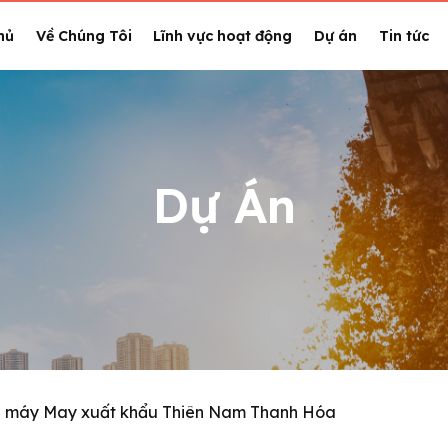
hủ
Về Chúng Tôi
Lĩnh vực hoạt động
Dự án
Tin tức
Dự Án
 máy May xuất khẩu Thiên Nam Thanh Hóa