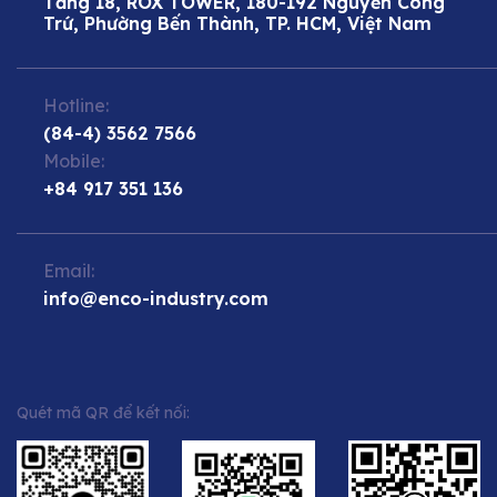
Tầng 18, ROX TOWER, 180-192 Nguyễn Công
Trứ, Phường Bến Thành, TP. HCM, Việt Nam
Hotline:
(84-4) 3562 7566
Mobile:
+84 917 351 136
Email:
info@enco-industry.com
Quét mã QR để kết nối: