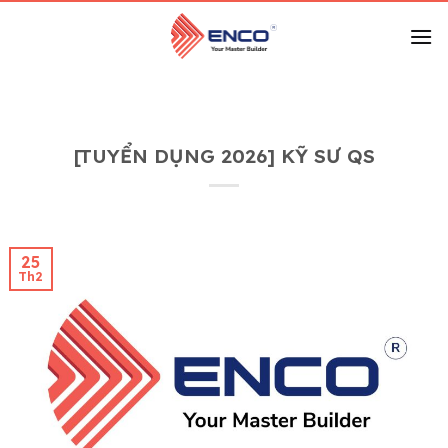
Skip
to
content
[TUYỂN DỤNG 2026] KỸ SƯ QS
25
Th2