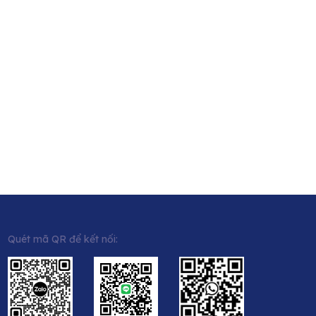
Quét mã QR để kết nối: