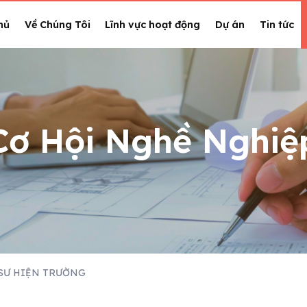
hủ
Về Chúng Tôi
Lĩnh vực hoạt động
Dự án
Tin tức
Cơ Hội Nghề Nghiệ
 SƯ HIỆN TRƯỜNG