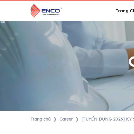
Skip
to
Trang C
content
Trang chủ
❯
Career
❯
[TUYỂN DỤNG 2026] KỸ