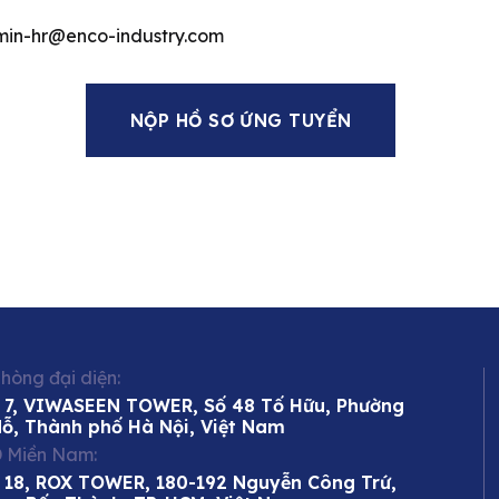
dmin-hr@enco-industry.com
NỘP HỒ SƠ ỨNG TUYỂN
hòng đại diện:
 7, VIWASEEN TOWER, Số 48 Tố Hữu, Phường
Mỗ, Thành phố Hà Nội, Việt Nam
 Miền Nam:
 18, ROX TOWER, 180-192 Nguyễn Công Trứ,