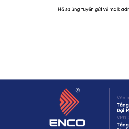
Hồ sơ ứng tuyển gửi về mail: a
Văn p
Tầng
Đại 
VPĐD
Tầng