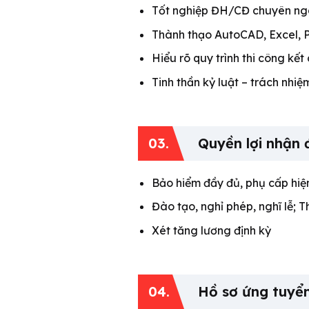
Tốt nghiệp ĐH/CĐ chuyên ngà
Thành thạo AutoCAD, Excel, Pr
Hiểu rõ quy trình thi công kết
Tinh thần kỷ luật – trách nhi
03.
Quyền lợi nhận 
Bảo hiểm đầy đủ, phụ cấp hiện
Đào tạo, nghỉ phép, nghĩ lễ; 
Xét tăng lương định kỳ
04.
Hồ sơ ứng tuyể