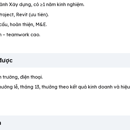
nh Xây dựng, có ≥1 năm kinh nghiệm.
oject, Revit (ưu tiên).
 cấu, hoàn thiện, M&E.
ệm – teamwork cao.
được
 trường, điện thoại.
Thưởng lễ, tháng 13, thưởng theo kết quả kinh doanh và hiệ
n